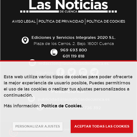
AVISO LEGAL
POLÍTICA DE PRIVACIDAD
POLÍTICA DE COOKIES
Ediciones y Servicios Integrales 2020 S.L.
Plaza de los Carros, 2. Bajo. 16001 Cuenca
969 693 800
601 119 818
redaccion@lasnoticiasdecuenca.es
Síguenos
Esta web utiliza varios tipos de cookies para poder ofrecerte
la mejor experiencia de usuario posible, Puedes permitirnos
el uso de las cookies o realizar tus ajustes personalizados a
PUBLICIDAD:
continuación.
publicidad@lasnoticiasdecuenca.es
Más información:
Política de Cookies
.
684 126 573
/
670 726 392
PERSONALIZAR AJUSTES
ACEPTAR TODAS LAS COOKIES
© Copyright 2013 -
2022
| Ediciones y Servicios Integrales 2020 S.L.