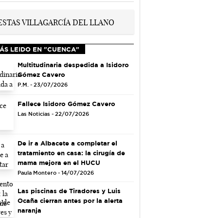
ÁS LEIDO EN "CUENCA"
Multitudinaria despedida a Isidoro
Gómez Cavero
P.M. - 23/07/2026
Fallece Isidoro Gómez Cavero
Las Noticias - 22/07/2026
De ir a Albacete a completar el
tratamiento en casa: la cirugía de
mama mejora en el HUCU
Paula Montero - 14/07/2026
Las piscinas de Tiradores y Luis
Ocaña cierran antes por la alerta
naranja