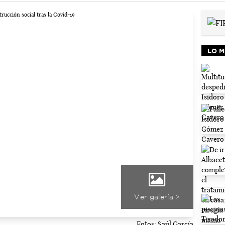
LO M
Ver galería >
Fotos: Saúl García