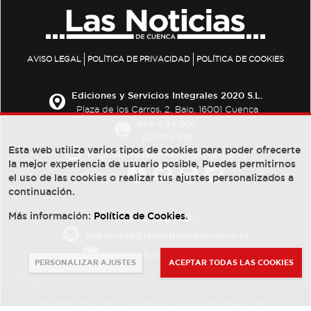
AVISO LEGAL
POLÍTICA DE PRIVACIDAD
POLÍTICA DE COOKIES
Ediciones y Servicios Integrales 2020 S.L.
Plaza de los Carros, 2. Bajo. 16001 Cuenca
969 693 800
601 119 818
Esta web utiliza varios tipos de cookies para poder ofrecerte
redaccion@lasnoticiasdecuenca.es
la mejor experiencia de usuario posible, Puedes permitirnos
Síguenos
el uso de las cookies o realizar tus ajustes personalizados a
continuación.
Más información:
Política de Cookies
.
PUBLICIDAD:
publicidad@lasnoticiasdecuenca.es
684 126 573
/
670 726 392
PERSONALIZAR AJUSTES
ACEPTAR TODAS LAS COOKIES
© Copyright 2013 -
2022
| Ediciones y Servicios Integrales 2020 S.L.