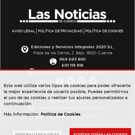
AVISO LEGAL
POLÍTICA DE PRIVACIDAD
POLÍTICA DE COOKIES
Ediciones y Servicios Integrales 2020 S.L.
Plaza de los Carros, 2. Bajo. 16001 Cuenca
969 693 800
601 119 818
redaccion@lasnoticiasdecuenca.es
Síguenos
Esta web utiliza varios tipos de cookies para poder ofrecerte
la mejor experiencia de usuario posible, Puedes permitirnos
el uso de las cookies o realizar tus ajustes personalizados a
PUBLICIDAD:
continuación.
publicidad@lasnoticiasdecuenca.es
Más información:
Política de Cookies
.
684 126 573
/
670 726 392
PERSONALIZAR AJUSTES
ACEPTAR TODAS LAS COOKIES