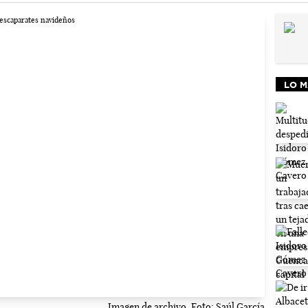
LO M
Imagen de archivo. Foto: Saúl García