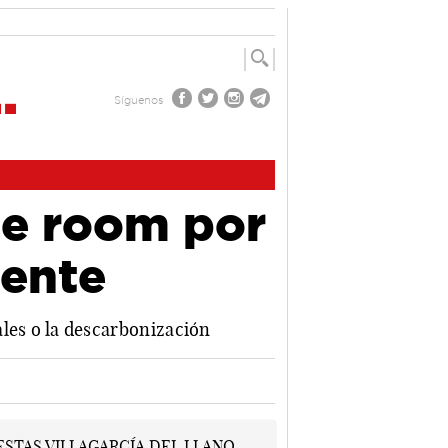
Síguenos
pe room por
iente
ales o la descarbonización