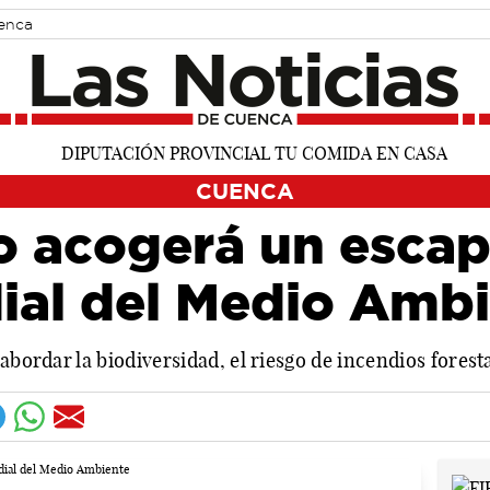
uenca
CUENCA
to acogerá un esca
dial del Medio Amb
 abordar la biodiversidad, el riesgo de incendios forest