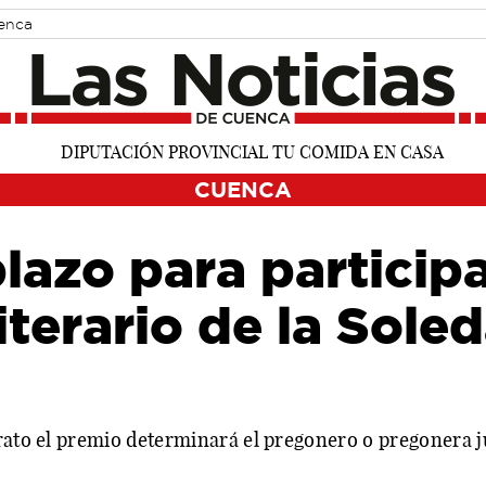
uenca
CUENCA
plazo para participa
terario de la Sole
erato el premio determinará el pregonero o pregonera j