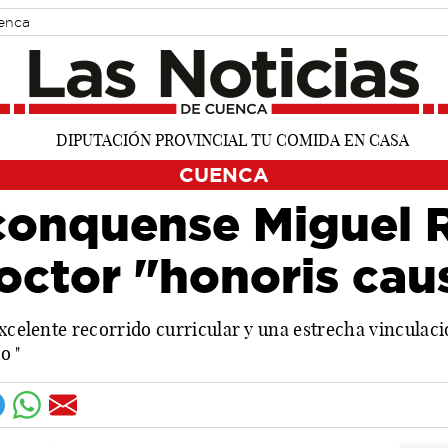
uenca
CUENCA
r conquense Miguel
octor "honoris cau
xcelente recorrido curricular y una estrecha vinculació
o "