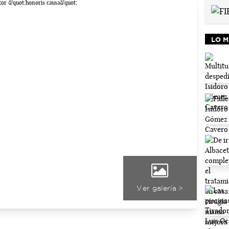
LO M
Ver galería >