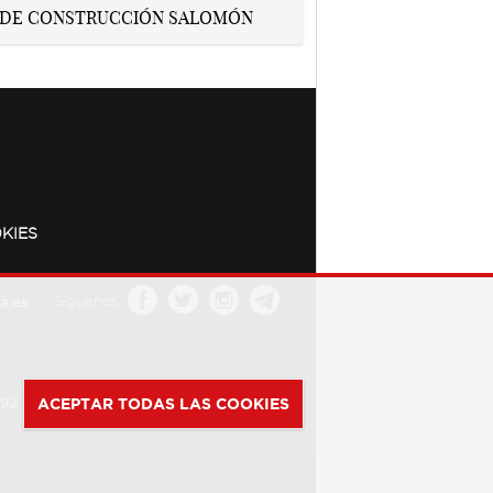
KIES
a.es
Síguenos
392
ACEPTAR TODAS LAS COOKIES
Powered by
Web Dinámica