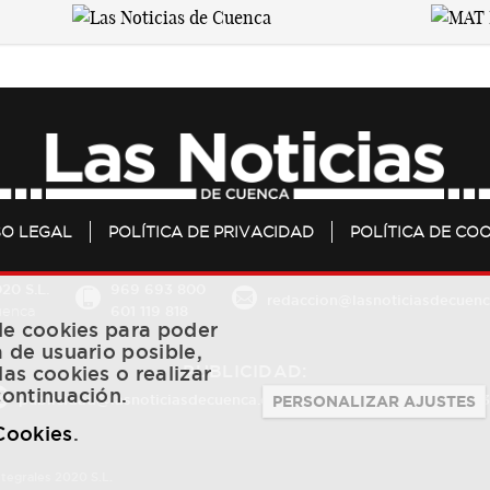
SO LEGAL
POLÍTICA DE PRIVACIDAD
POLÍTICA DE COO
20 S.L.
969 693 800
redaccion@lasnoticiasdecuenc
601 119 818
Cuenca
 de cookies para poder
a de usuario posible,
PUBLICIDAD:
las cookies o realizar
continuación.
publicidad@lasnoticiasdecuenca.es
684 126 573
/
670 726 
PERSONALIZAR AJUSTES
 Cookies
.
ntegrales 2020 S.L.