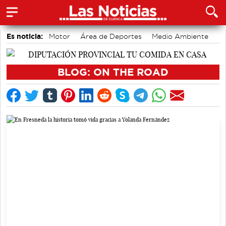
Es noticia:
Motor
Área de Deportes
Medio Ambiente
Actividades culturales en Cuenca
Auditorio de Cuenca
Bádminton
accidentes laborales
BLOG: ON THE ROAD