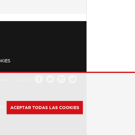
KIES
a.es
Síguenos
392
ACEPTAR TODAS LAS COOKIES
Powered by
Web Dinámica