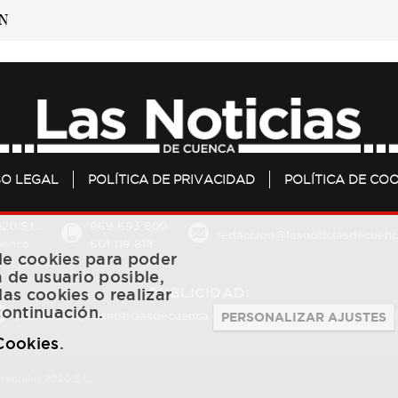
SO LEGAL
POLÍTICA DE PRIVACIDAD
POLÍTICA DE COO
20 S.L.
969 693 800
redaccion@lasnoticiasdecuenc
601 119 818
Cuenca
 de cookies para poder
a de usuario posible,
PUBLICIDAD:
las cookies o realizar
continuación.
publicidad@lasnoticiasdecuenca.es
684 126 573
/
670 726 
PERSONALIZAR AJUSTES
 Cookies
.
ntegrales 2020 S.L.