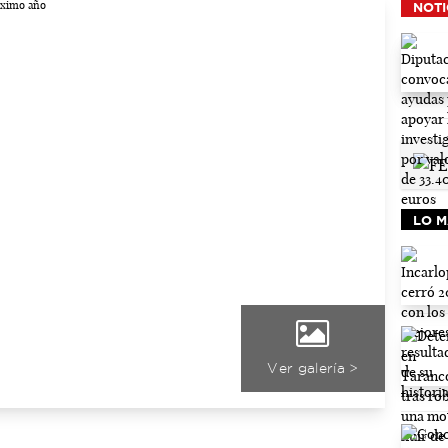
NOTI
LO M
Ver galería >