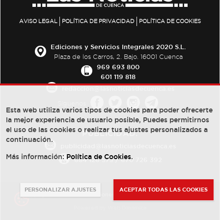
AVISO LEGAL
POLÍTICA DE PRIVACIDAD
POLÍTICA DE COOKIES
Ediciones y Servicios Integrales 2020 S.L.
Plaza de los Carros, 2. Bajo. 16001 Cuenca
969 693 800
601 119 818
redaccion@lasnoticiasdecuenca.es
Síguenos
Esta web utiliza varios tipos de cookies para poder ofrecerte
la mejor experiencia de usuario posible, Puedes permitirnos
el uso de las cookies o realizar tus ajustes personalizados a
PUBLICIDAD:
continuación.
publicidad@lasnoticiasdecuenca.es
Más información:
Política de Cookies
.
684 126 573
/
670 726 392
PERSONALIZAR AJUSTES
ACEPTAR TODAS LAS COOKIES
© Copyright 2013 -
2022
| Ediciones y Servicios Integrales 2020 S.L.
Powered by
Web Dinámica