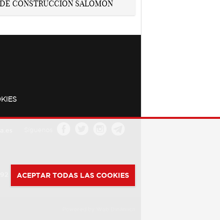
KIES
a.es
Síguenos
392
ACEPTAR TODAS LAS COOKIES
Powered by
Web Dinámica