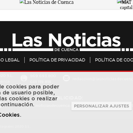
SO LEGAL
POLÍTICA DE PRIVACIDAD
POLÍTICA DE COO
20 S.L.
969 693 800
redaccion@lasnoticiasdecuenc
601 119 818
Cuenca
 de cookies para poder
a de usuario posible,
PUBLICIDAD:
las cookies o realizar
continuación.
publicidad@lasnoticiasdecuenca.es
684 126 573
/
670 726 
PERSONALIZAR AJUSTES
 Cookies
.
ntegrales 2020 S.L.