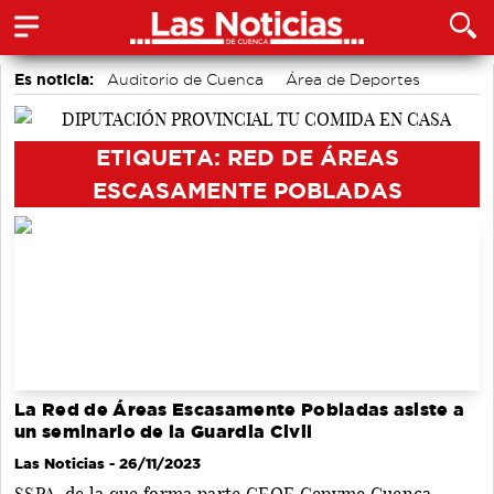
Es noticia:
Auditorio de Cuenca
Área de Deportes
Bádminton
Motor
accidentes laborales
Actividades culturales en Cuenca
Medio Ambiente
ETIQUETA: RED DE ÁREAS
ESCASAMENTE POBLADAS
La Red de Áreas Escasamente Pobladas asiste a
un seminario de la Guardia Civil
Las Noticias
- 26/11/2023