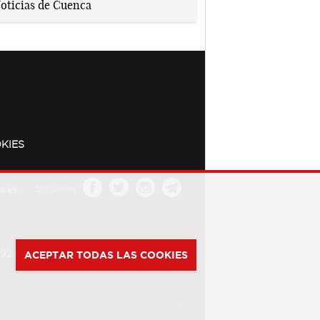
KIES
a.es
Síguenos
392
ACEPTAR TODAS LAS COOKIES
Powered by
Web Dinámica