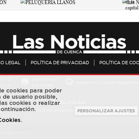
SO LEGAL
POLÍTICA DE PRIVACIDAD
POLÍTICA DE COO
20 S.L.
969 693 800
redaccion@lasnoticiasdecuenc
601 119 818
Cuenca
 de cookies para poder
a de usuario posible,
PUBLICIDAD:
las cookies o realizar
continuación.
publicidad@lasnoticiasdecuenca.es
684 126 573
/
670 726 
PERSONALIZAR AJUSTES
 Cookies
.
ntegrales 2020 S.L.