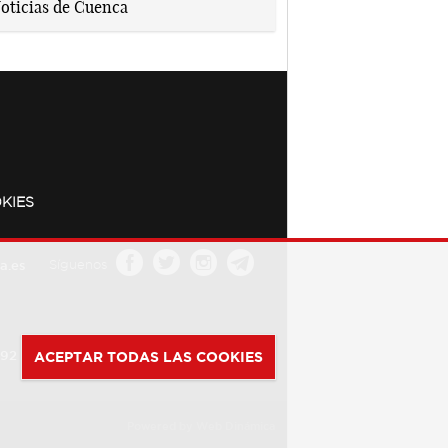
KIES
a.es
Síguenos
392
ACEPTAR TODAS LAS COOKIES
Powered by
Web Dinámica