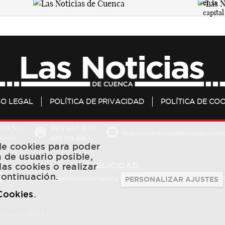
SO LEGAL
POLÍTICA DE PRIVACIDAD
POLÍTICA DE COO
20 S.L.
969 693 800
redaccion@lasnoticiasdecuenc
601 119 818
Cuenca
 de cookies para poder
a de usuario posible,
PUBLICIDAD:
las cookies o realizar
continuación.
publicidad@lasnoticiasdecuenca.es
684 126 573
/
670 726 
PERSONALIZAR AJUSTES
 Cookies
.
ntegrales 2020 S.L.