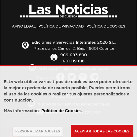
AVISO LEGAL
POLÍTICA DE PRIVACIDAD
POLÍTICA DE COOKIES
Ediciones y Servicios Integrales 2020 S.L.
Plaza de los Carros, 2. Bajo. 16001 Cuenca
969 693 800
601 119 818
redaccion@lasnoticiasdecuenca.es
Síguenos
Esta web utiliza varios tipos de cookies para poder ofrecerte
la mejor experiencia de usuario posible, Puedes permitirnos
el uso de las cookies o realizar tus ajustes personalizados a
PUBLICIDAD:
continuación.
publicidad@lasnoticiasdecuenca.es
Más información:
Política de Cookies
.
684 126 573
/
670 726 392
PERSONALIZAR AJUSTES
ACEPTAR TODAS LAS COOKIES
© Copyright 2013 -
2022
| Ediciones y Servicios Integrales 2020 S.L.