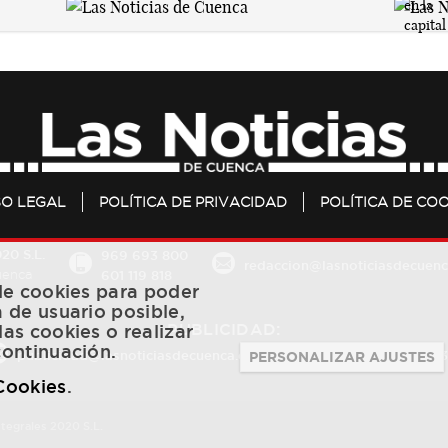
SO LEGAL
POLÍTICA DE PRIVACIDAD
POLÍTICA DE COO
20 S.L.
969 693 800
redaccion@lasnoticiasdecuenc
601 119 818
Cuenca
 de cookies para poder
a de usuario posible,
PUBLICIDAD:
las cookies o realizar
continuación.
publicidad@lasnoticiasdecuenca.es
684 126 573
/
670 726 
PERSONALIZAR AJUSTES
 Cookies
.
ntegrales 2020 S.L.