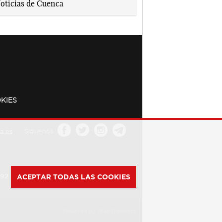
KIES
a.es
Síguenos
392
ACEPTAR TODAS LAS COOKIES
Powered by
Web Dinámica