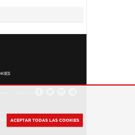
KIES
a.es
Síguenos
392
ACEPTAR TODAS LAS COOKIES