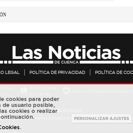
SO LEGAL
POLÍTICA DE PRIVACIDAD
POLÍTICA DE COO
20 S.L.
969 693 800
redaccion@lasnoticiasdecuenc
601 119 818
Cuenca
 de cookies para poder
a de usuario posible,
PUBLICIDAD:
las cookies o realizar
continuación.
publicidad@lasnoticiasdecuenca.es
684 126 573
/
670 726 
PERSONALIZAR AJUSTES
 Cookies
.