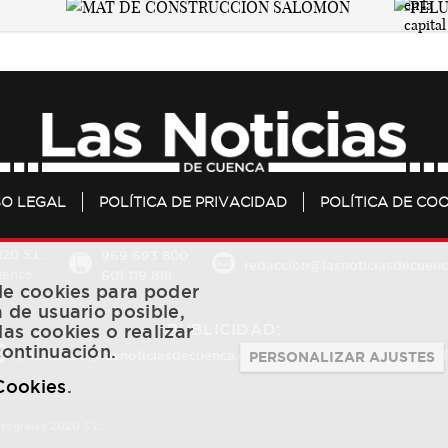
SO LEGAL
POLÍTICA DE PRIVACIDAD
POLÍTICA DE COO
20 S.L.
969 693 800
redaccion@lasnoticiasdecuenc
601 119 818
Cuenca
 de cookies para poder
a de usuario posible,
PUBLICIDAD:
las cookies o realizar
continuación.
publicidad@lasnoticiasdecuenca.es
684 126 573
/
670 726 
PERSONALIZAR AJUSTES
 Cookies
.
ntegrales 2020 S.L.