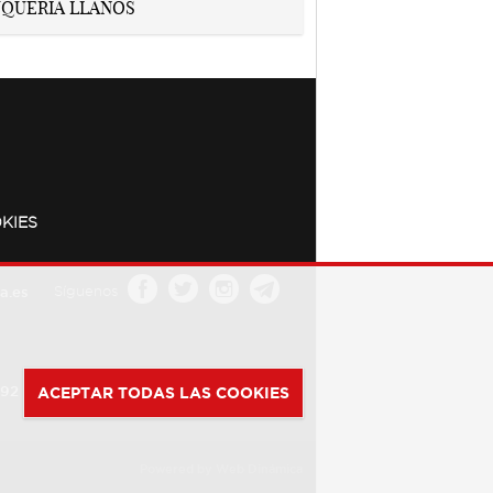
KIES
a.es
Síguenos
392
ACEPTAR TODAS LAS COOKIES
Powered by
Web Dinámica