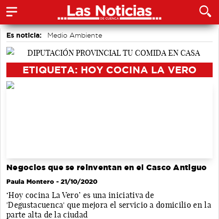
Es noticia:
Medio Ambiente
Actividades culturales en Cuenca
Bádminton
Auditorio de Cuenca
accidentes laborales
Motor
ETIQUETA: HOY COCINA LA VERO
Área de Deportes
Negocios que se reinventan en el Casco Antiguo
Paula Montero
- 21/10/2020
‘Hoy cocina La Vero’ es una iniciativa de
'Degustacuenca' que mejora el servicio a domicilio en la
parte alta de la ciudad