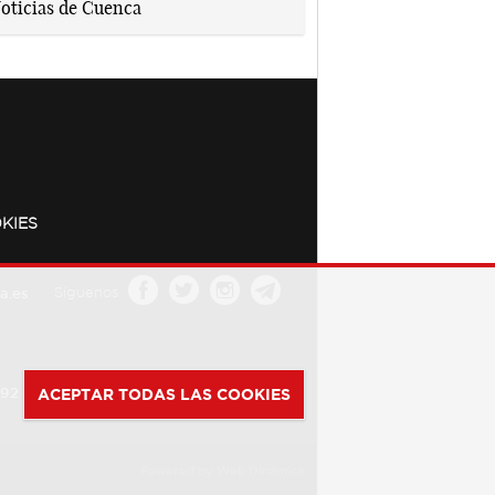
KIES
a.es
Síguenos
392
ACEPTAR TODAS LAS COOKIES
Powered by
Web Dinámica