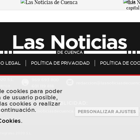
SO LEGAL
POLÍTICA DE PRIVACIDAD
POLÍTICA DE COO
20 S.L.
969 693 800
redaccion@lasnoticiasdecuenc
601 119 818
Cuenca
 de cookies para poder
a de usuario posible,
PUBLICIDAD:
las cookies o realizar
continuación.
publicidad@lasnoticiasdecuenca.es
684 126 573
/
670 726 
PERSONALIZAR AJUSTES
 Cookies
.
ntegrales 2020 S.L.