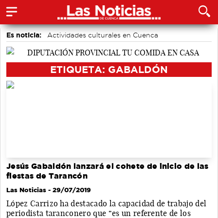
Es noticia:
Actividades culturales en Cuenca
Medio Ambiente
Área de Deportes
Motor
Auditorio de Cuenca
accidentes laborales
Bádminton
ETIQUETA: GABALDÓN
Jesús Gabaldón lanzará el cohete de inicio de las
fiestas de Tarancón
Las Noticias
- 29/07/2019
López Carrizo ha destacado la capacidad de trabajo del
periodista taranconero que “es un referente de los