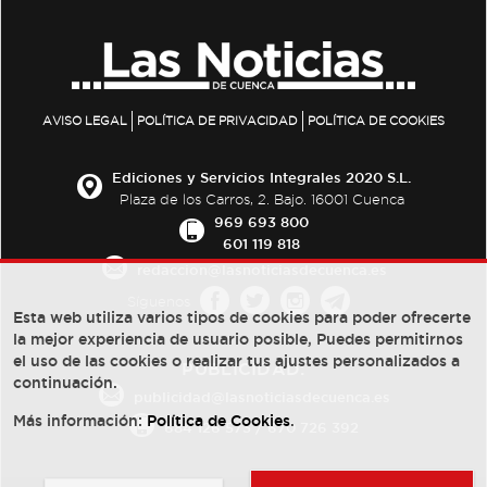
AVISO LEGAL
POLÍTICA DE PRIVACIDAD
POLÍTICA DE COOKIES
Ediciones y Servicios Integrales 2020 S.L.
Plaza de los Carros, 2. Bajo. 16001 Cuenca
969 693 800
601 119 818
redaccion@lasnoticiasdecuenca.es
Síguenos
Esta web utiliza varios tipos de cookies para poder ofrecerte
la mejor experiencia de usuario posible, Puedes permitirnos
el uso de las cookies o realizar tus ajustes personalizados a
PUBLICIDAD:
continuación.
publicidad@lasnoticiasdecuenca.es
Más información:
Política de Cookies
.
684 126 573
/
670 726 392