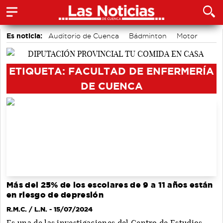
Es noticia:
Auditorio de Cuenca
Bádminton
Motor
Piragüismo
Fútbol
Actividades culturales en Cuenca
Área de Deportes
ETIQUETA: FACULTAD DE ENFERMERÍA
DE CUENCA
Más del 25% de los escolares de 9 a 11 años están
en riesgo de depresión
R.M.C. / L.N.
- 15/07/2024