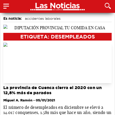
Es noticia:
accidentes laborales
Actividades culturales en Cuenca
Bádminton
Auditorio de Cuenca
Medio Ambiente
ETIQUETA: DESEMPLEADOS
Área de Deportes
Motor
La provincia de Cuenca cierra el 2020 con un
12,8% más de parados
Miguel A. Ramón
- 05/01/2021
El número de desempleados en diciembre se elevó a
14.017 conquenses, 1.589 más que hace un año, siendo un