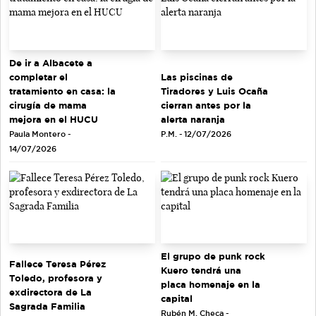
De ir a Albacete a
completar el
Las piscinas de
tratamiento en casa: la
Tiradores y Luis Ocaña
cirugía de mama
cierran antes por la
mejora en el HUCU
alerta naranja
Paula Montero -
P.M. - 12/07/2026
14/07/2026
El grupo de punk rock
Fallece Teresa Pérez
Kuero tendrá una
Toledo, profesora y
placa homenaje en la
exdirectora de La
capital
Sagrada Familia
Rubén M. Checa -