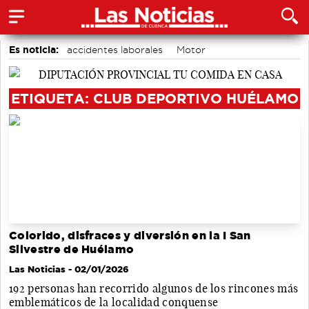
Es noticia:
accidentes laborales
Motor
Auditorio de Cuenca
Bádminton
Área de Deportes
Medio Ambiente
Actividades culturales en Cuenca
ETIQUETA: CLUB DEPORTIVO HUÉLAMO
Colorido, disfraces y diversión en la I San
Silvestre de Huélamo
Las Noticias
- 02/01/2026
192 personas han recorrido algunos de los rincones más
emblemáticos de la localidad conquense