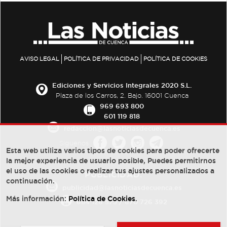
AVISO LEGAL
POLÍTICA DE PRIVACIDAD
POLÍTICA DE COOKIES
Ediciones y Servicios Integrales 2020 S.L.
Plaza de los Carros, 2. Bajo. 16001 Cuenca
969 693 800
601 119 818
redaccion@lasnoticiasdecuenca.es
Síguenos
Esta web utiliza varios tipos de cookies para poder ofrecerte
la mejor experiencia de usuario posible, Puedes permitirnos
el uso de las cookies o realizar tus ajustes personalizados a
PUBLICIDAD:
continuación.
publicidad@lasnoticiasdecuenca.es
Más información:
Política de Cookies
.
684 126 573
/
670 726 392