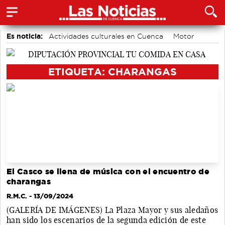
Es noticia:
Actividades culturales en Cuenca
Motor
accidentes laborales
Medio Ambiente
Bádminton
Área de Deportes
Auditorio de Cuenca
ETIQUETA: CHARANGAS
El Casco se llena de música con el encuentro de
charangas
R.M.C.
- 13/09/2024
(GALERÍA DE IMÁGENES) La Plaza Mayor y sus aledaños
han sido los escenarios de la segunda edición de este