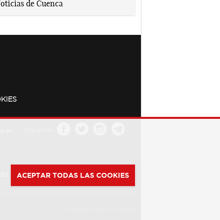
KIES
a.es
Síguenos
392
ACEPTAR TODAS LAS COOKIES
Powered by
Web Dinámica