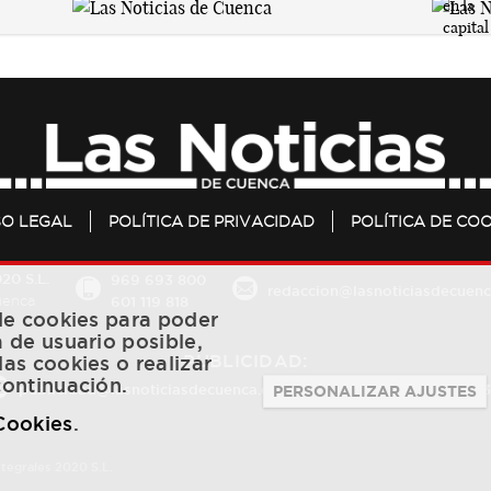
SO LEGAL
POLÍTICA DE PRIVACIDAD
POLÍTICA DE COO
20 S.L.
969 693 800
redaccion@lasnoticiasdecuenc
601 119 818
Cuenca
 de cookies para poder
a de usuario posible,
PUBLICIDAD:
las cookies o realizar
continuación.
publicidad@lasnoticiasdecuenca.es
684 126 573
/
670 726 
PERSONALIZAR AJUSTES
 Cookies
.
ntegrales 2020 S.L.