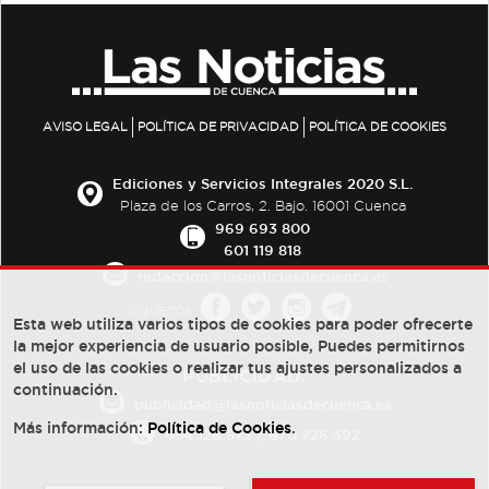
AVISO LEGAL
POLÍTICA DE PRIVACIDAD
POLÍTICA DE COOKIES
Ediciones y Servicios Integrales 2020 S.L.
Plaza de los Carros, 2. Bajo. 16001 Cuenca
969 693 800
601 119 818
redaccion@lasnoticiasdecuenca.es
Síguenos
Esta web utiliza varios tipos de cookies para poder ofrecerte
la mejor experiencia de usuario posible, Puedes permitirnos
el uso de las cookies o realizar tus ajustes personalizados a
PUBLICIDAD:
continuación.
publicidad@lasnoticiasdecuenca.es
Más información:
Política de Cookies
.
684 126 573
/
670 726 392