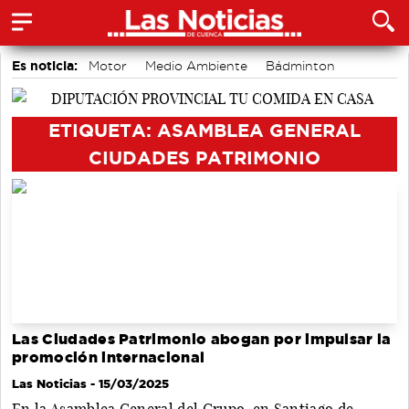
Es noticia:
Motor
Medio Ambiente
Bádminton
Área de Deportes
accidentes laborales
Auditorio de Cuenca
Actividades culturales en Cuenca
ETIQUETA: ASAMBLEA GENERAL
CIUDADES PATRIMONIO
Las Ciudades Patrimonio abogan por impulsar la
promoción internacional
Las Noticias
- 15/03/2025