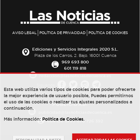
AVISO LEGAL
POLÍTICA DE PRIVACIDAD
POLÍTICA DE COOKIES
Ediciones y Servicios Integrales 2020 S.L.
Plaza de los Carros, 2. Bajo. 16001 Cuenca
969 693 800
601 119 818
redaccion@lasnoticiasdecuenca.es
Síguenos
Esta web utiliza varios tipos de cookies para poder ofrecerte
la mejor experiencia de usuario posible, Puedes permitirnos
el uso de las cookies o realizar tus ajustes personalizados a
PUBLICIDAD:
continuación.
publicidad@lasnoticiasdecuenca.es
Más información:
Política de Cookies
.
684 126 573
/
670 726 392