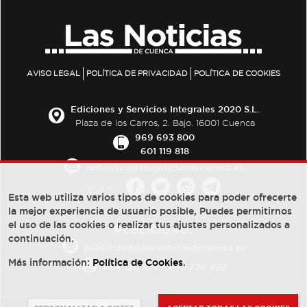
AVISO LEGAL
POLÍTICA DE PRIVACIDAD
POLÍTICA DE COOKIES
Ediciones y Servicios Integrales 2020 S.L.
Plaza de los Carros, 2. Bajo. 16001 Cuenca
969 693 800
601 119 818
redaccion@lasnoticiasdecuenca.es
Síguenos
Esta web utiliza varios tipos de cookies para poder ofrecerte
la mejor experiencia de usuario posible, Puedes permitirnos
el uso de las cookies o realizar tus ajustes personalizados a
PUBLICIDAD:
continuación.
publicidad@lasnoticiasdecuenca.es
Más información:
Política de Cookies
.
684 126 573
/
670 726 392