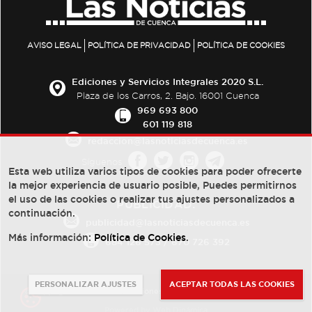
AVISO LEGAL
POLÍTICA DE PRIVACIDAD
POLÍTICA DE COOKIES
Ediciones y Servicios Integrales 2020 S.L.
Plaza de los Carros, 2. Bajo. 16001 Cuenca
969 693 800
601 119 818
redaccion@lasnoticiasdecuenca.es
Síguenos
Esta web utiliza varios tipos de cookies para poder ofrecerte
la mejor experiencia de usuario posible, Puedes permitirnos
el uso de las cookies o realizar tus ajustes personalizados a
PUBLICIDAD:
continuación.
publicidad@lasnoticiasdecuenca.es
Más información:
Política de Cookies
.
684 126 573
/
670 726 392
PERSONALIZAR AJUSTES
ACEPTAR TODAS LAS COOKIES
© Copyright 2013 -
2022
| Ediciones y Servicios Integrales 2020 S.L.
Powered by
Web Dinámica