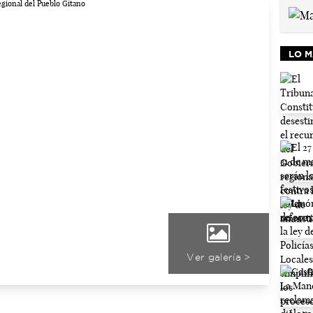
LO M
Ver galería >