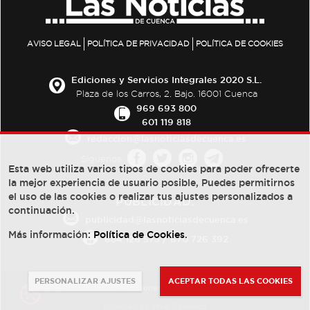
AVISO LEGAL
POLÍTICA DE PRIVACIDAD
POLÍTICA DE COOKIES
Ediciones y Servicios Integrales 2020 S.L.
Plaza de los Carros, 2. Bajo. 16001 Cuenca
969 693 800
601 119 818
redaccion@lasnoticiasdecuenca.es
Síguenos
Esta web utiliza varios tipos de cookies para poder ofrecerte
la mejor experiencia de usuario posible, Puedes permitirnos
el uso de las cookies o realizar tus ajustes personalizados a
PUBLICIDAD:
continuación.
publicidad@lasnoticiasdecuenca.es
Más información:
Política de Cookies
.
684 126 573
/
670 726 392
PERSONALIZAR AJUSTES
ACEPTAR TODAS LAS COOKIES
© Copyright 2013 -
2022
| Ediciones y Servicios Integrales 2020 S.L.
Powered by
Web Dinámica