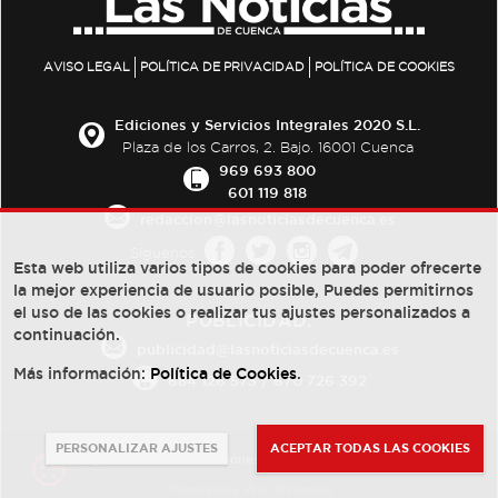
AVISO LEGAL
POLÍTICA DE PRIVACIDAD
POLÍTICA DE COOKIES
Ediciones y Servicios Integrales 2020 S.L.
Plaza de los Carros, 2. Bajo. 16001 Cuenca
969 693 800
601 119 818
redaccion@lasnoticiasdecuenca.es
Síguenos
Esta web utiliza varios tipos de cookies para poder ofrecerte
la mejor experiencia de usuario posible, Puedes permitirnos
el uso de las cookies o realizar tus ajustes personalizados a
PUBLICIDAD:
continuación.
publicidad@lasnoticiasdecuenca.es
Más información:
Política de Cookies
.
684 126 573
/
670 726 392
PERSONALIZAR AJUSTES
ACEPTAR TODAS LAS COOKIES
© Copyright 2013 -
2022
| Ediciones y Servicios Integrales 2020 S.L.
Powered by
Web Dinámica