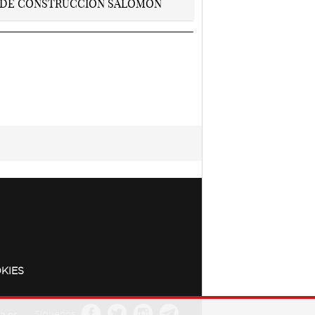
KIES
a.es
Síguenos