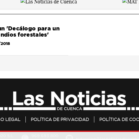
n 'Decálogo para un
ndios forestales'
/2018
SO LEGAL
POLÍTICA DE PRIVACIDAD
POLÍTICA DE COO
20 S.L.
969 693 800
redaccion@lasnoticiasdecuenc