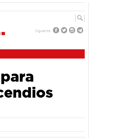
Síguenos
 para
cendios