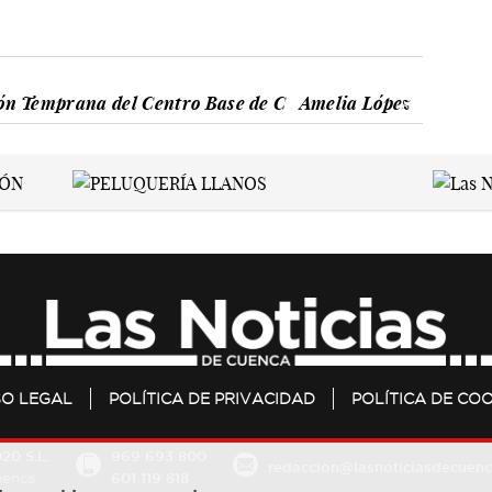
ión Temprana del Centro Base de C
Amelia López
SO LEGAL
POLÍTICA DE PRIVACIDAD
POLÍTICA DE COO
20 S.L.
969 693 800
redaccion@lasnoticiasdecuenc
601 119 818
Cuenca