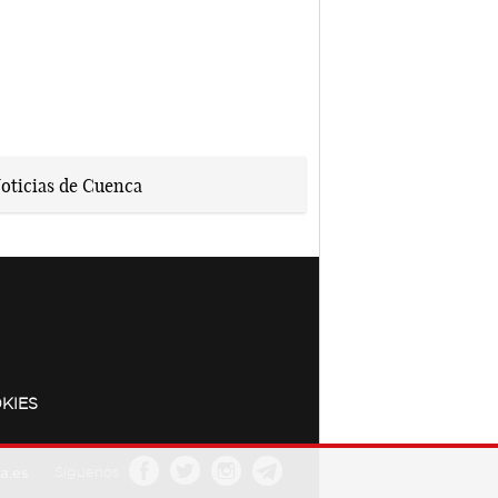
KIES
a.es
Síguenos