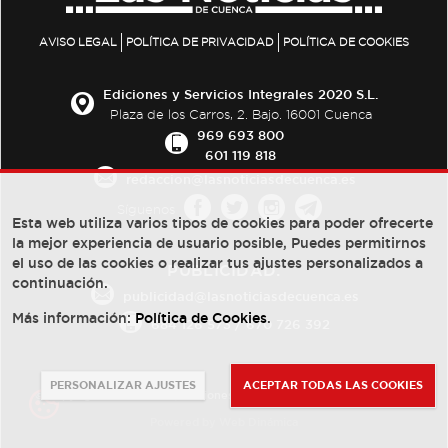
AVISO LEGAL
POLÍTICA DE PRIVACIDAD
POLÍTICA DE COOKIES
Ediciones y Servicios Integrales 2020 S.L.
Plaza de los Carros, 2. Bajo. 16001 Cuenca
969 693 800
601 119 818
redaccion@lasnoticiasdecuenca.es
Síguenos
Esta web utiliza varios tipos de cookies para poder ofrecerte
la mejor experiencia de usuario posible, Puedes permitirnos
el uso de las cookies o realizar tus ajustes personalizados a
PUBLICIDAD:
continuación.
publicidad@lasnoticiasdecuenca.es
Más información:
Política de Cookies
.
684 126 573
/
670 726 392
PERSONALIZAR AJUSTES
ACEPTAR TODAS LAS COOKIES
© Copyright 2013 -
2022
| Ediciones y Servicios Integrales 2020 S.L.
Powered by
Web Dinámica