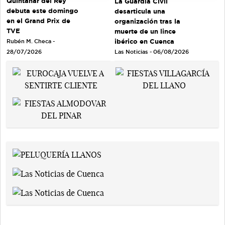
Quintanar del Rey
La Guardia Civil
debuta este domingo
desarticula una
en el Grand Prix de
organización tras la
TVE
muerte de un lince
ibérico en Cuenca
Rubén M. Checa -
Las Noticias - 06/08/2026
28/07/2026