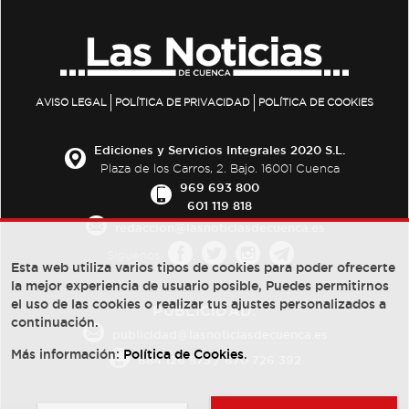
AVISO LEGAL
POLÍTICA DE PRIVACIDAD
POLÍTICA DE COOKIES
Ediciones y Servicios Integrales 2020 S.L.
Plaza de los Carros, 2. Bajo. 16001 Cuenca
969 693 800
601 119 818
redaccion@lasnoticiasdecuenca.es
Síguenos
Esta web utiliza varios tipos de cookies para poder ofrecerte
la mejor experiencia de usuario posible, Puedes permitirnos
el uso de las cookies o realizar tus ajustes personalizados a
PUBLICIDAD:
continuación.
publicidad@lasnoticiasdecuenca.es
Más información:
Política de Cookies
.
684 126 573
/
670 726 392