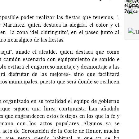
mposible poder realizar las fiestas que tenemos, ”,
 Martínez, quien destaca la alegría, el color y el
 en la zona ‘del chiringuito’, en el paseo junto al
tro neurálgico de las fiestas.
 aquí”, añade el alcalde, quien destaca que como
un camión escenario con equipamiento de sonido e
olo evitará el engorroso montaje y desmontaje a las
rá disfrutar de las mejores- sino que facilitará
rios municipales, puesto que será donde se realicen
ha organizado en su totalidad el equipo de gobierno
nque siguen una línea continuista han añadido
s que engrandecen estos festejos en los que la fe y
a mano con los actos populares. Algunos ya se
l acto de Coronación de la Corte de Honor, mucho
lo que venía siendo habitual, y que ya se ha