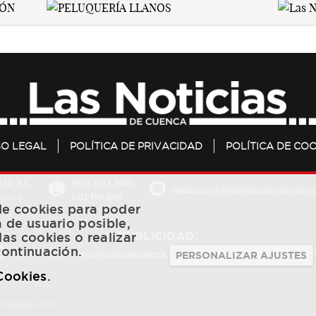
SO LEGAL
POLÍTICA DE PRIVACIDAD
POLÍTICA DE COO
20 S.L.
969 693 800
redaccion@lasnoticiasdecuenc
601 119 818
Cuenca
 de cookies para poder
a de usuario posible,
PUBLICIDAD:
las cookies o realizar
continuación.
publicidad@lasnoticiasdecuenca.es
684 126 573
/
670 726 
PERSONALIZAR AJUSTES
 Cookies
.
ntegrales 2020 S.L.