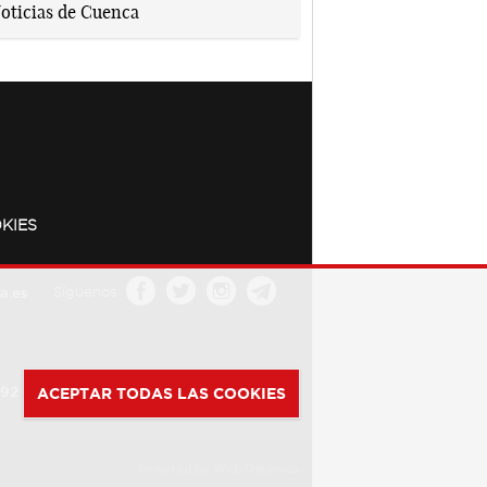
KIES
a.es
Síguenos
392
ACEPTAR TODAS LAS COOKIES
Powered by
Web Dinámica