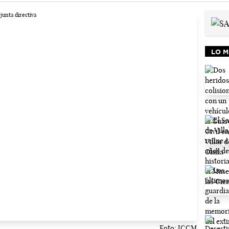
LO M
Foto: JCCM