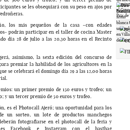
ticipantes se les obsequiará con su peso en ajos por
Pedroñeras.
o, los más pequeños de la casa –con edades
os- podrán participar en el taller de cocina `Master
ado día 28 de julio a las 20,30 horas en el Recinto
gerá, asimismo, la sexta edición del concurso de
para premiar la habilidad de los agricultores en la
ue se celebrará el domingo día 29 a las 12,00 horas
ial.
emios: un primer premio de 150 euros y trofeo; un
; y un tercer premio de 50 euros y trofeo.
n, es el `Photocall Ajero´; una oportunidad para los
 de un sorteo, un lote de productos manchegos
deberán fotografiarse en el photocall de la feria y
ales Facebook e Instagram con el hasthag