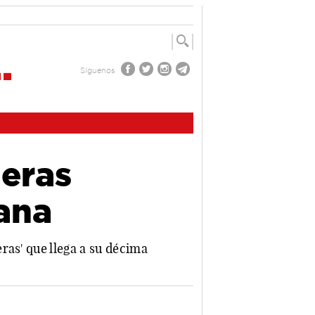
Síguenos
ñeras
ana
ras' que llega a su décima