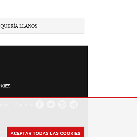
KIES
a.es
Síguenos
392
ACEPTAR TODAS LAS COOKIES