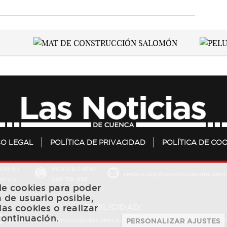
SO LEGAL
POLÍTICA DE PRIVACIDAD
POLÍTICA DE COO
20 S.L.
969 693 800
redaccion@lasnoticiasdecuenc
601 119 818
Cuenca
 de cookies para poder
a de usuario posible,
PUBLICIDAD:
las cookies o realizar
continuación.
publicidad@lasnoticiasdecuenca.es
684 126 573
/
670 726 
PERSONALIZAR AJUSTES