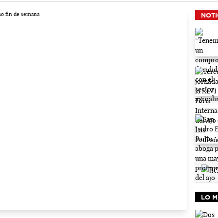
NOTI
LO M