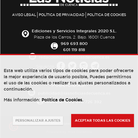
AVISO LEGAL
POLÍTICA DE PRIVACIDAD
POLÍTICA DE COOKIES
Ediciones y Servicios Integrales 2020 S.L.
Plaza de los Carros, 2. Bajo. 16001 Cuenca
969 693 800
601 119 818
redaccion@lasnoticiasdecuenca.es
Síguenos
Esta web utiliza varios tipos de cookies para poder ofrecerte
la mejor experiencia de usuario posible, Puedes permitirnos
el uso de las cookies o realizar tus ajustes personalizados a
PUBLICIDAD:
continuación.
publicidad@lasnoticiasdecuenca.es
Más información:
Política de Cookies
.
684 126 573
/
670 726 392
PERSONALIZAR AJUSTES
ACEPTAR TODAS LAS COOKIES
© Copyright 2013 -
2022
| Ediciones y Servicios Integrales 2020 S.L.
Powered by
Web Dinámica