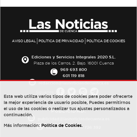
AVISO LEGAL
POLÍTICA DE PRIVACIDAD
POLÍTICA DE COOKIES
Ediciones y Servicios Integrales 2020 S.L.
Plaza de los Carros, 2. Bajo. 16001 Cuenca
969 693 800
601 119 818
redaccion@lasnoticiasdecuenca.es
Síguenos
Esta web utiliza varios tipos de cookies para poder ofrecerte
la mejor experiencia de usuario posible, Puedes permitirnos
el uso de las cookies o realizar tus ajustes personalizados a
PUBLICIDAD:
continuación.
publicidad@lasnoticiasdecuenca.es
Más información:
Política de Cookies
.
684 126 573
/
670 726 392