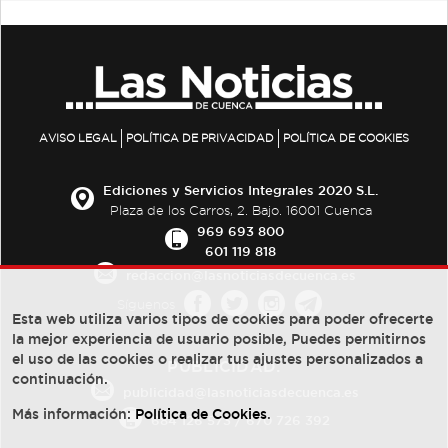
AVISO LEGAL
POLÍTICA DE PRIVACIDAD
POLÍTICA DE COOKIES
Ediciones y Servicios Integrales 2020 S.L.
Plaza de los Carros, 2. Bajo. 16001 Cuenca
969 693 800
601 119 818
redaccion@lasnoticiasdecuenca.es
Síguenos
Esta web utiliza varios tipos de cookies para poder ofrecerte
la mejor experiencia de usuario posible, Puedes permitirnos
el uso de las cookies o realizar tus ajustes personalizados a
PUBLICIDAD:
continuación.
publicidad@lasnoticiasdecuenca.es
Más información:
Política de Cookies
.
684 126 573
/
670 726 392