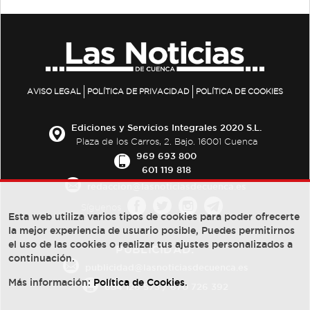
AVISO LEGAL
POLÍTICA DE PRIVACIDAD
POLÍTICA DE COOKIES
Ediciones y Servicios Integrales 2020 S.L.
Plaza de los Carros, 2. Bajo. 16001 Cuenca
969 693 800
601 119 818
redaccion@lasnoticiasdecuenca.es
Síguenos
Esta web utiliza varios tipos de cookies para poder ofrecerte
la mejor experiencia de usuario posible, Puedes permitirnos
el uso de las cookies o realizar tus ajustes personalizados a
PUBLICIDAD:
continuación.
publicidad@lasnoticiasdecuenca.es
Más información:
Política de Cookies
.
684 126 573
/
670 726 392