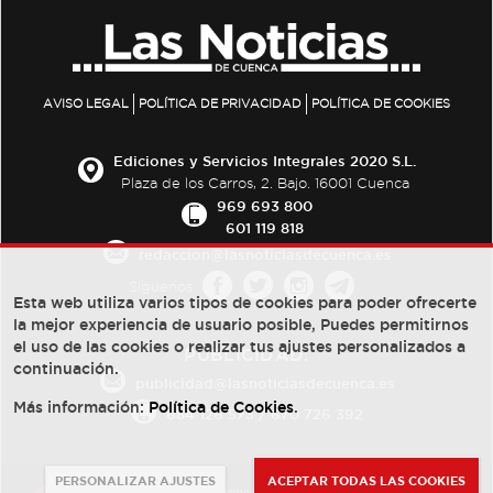
AVISO LEGAL
POLÍTICA DE PRIVACIDAD
POLÍTICA DE COOKIES
Ediciones y Servicios Integrales 2020 S.L.
Plaza de los Carros, 2. Bajo. 16001 Cuenca
969 693 800
601 119 818
redaccion@lasnoticiasdecuenca.es
Síguenos
Esta web utiliza varios tipos de cookies para poder ofrecerte
la mejor experiencia de usuario posible, Puedes permitirnos
el uso de las cookies o realizar tus ajustes personalizados a
PUBLICIDAD:
continuación.
publicidad@lasnoticiasdecuenca.es
Más información:
Política de Cookies
.
684 126 573
/
670 726 392
PERSONALIZAR AJUSTES
ACEPTAR TODAS LAS COOKIES
© Copyright 2013 -
2022
| Ediciones y Servicios Integrales 2020 S.L.