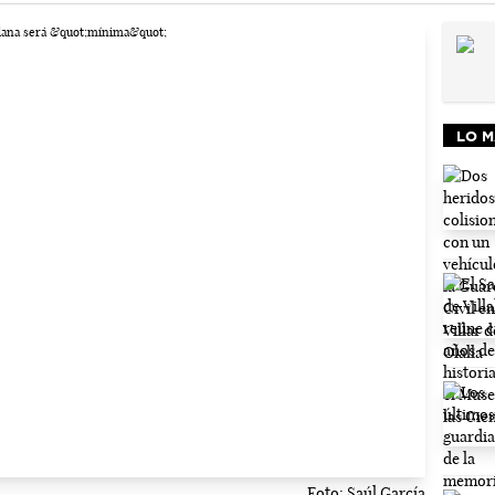
LO M
Foto: Saúl García